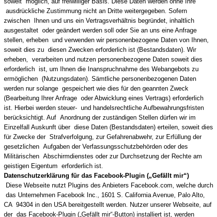
soweit möglich, auf freiwilliger Basis. Diese Daten werden ohne Ihre
ausdrückliche Zustimmung nicht an Dritte weitergegeben. Sofern
zwischen Ihnen und uns ein Vertragsverhältnis begründet, inhaltlich
ausgestaltet oder geändert werden soll oder Sie an uns eine Anfrage
stellen, erheben und verwenden wir personenbezogene Daten von Ihnen,
soweit dies zu diesen Zwecken erforderlich ist (Bestandsdaten). Wir
erheben, verarbeiten und nutzen personenbezogene Daten soweit dies
erforderlich ist, um Ihnen die Inanspruchnahme des Webangebots zu
ermöglichen (Nutzungsdaten). Sämtliche personenbezogenen Daten
werden nur solange gespeichert wie dies für den geannten Zweck
(Bearbeitung Ihrer Anfrage oder Abwicklung eines Vertrags) erforderlich
ist. Hierbei werden steuer- und handelsrechtliche Aufbewahrungsfristen
berücksichtigt. Auf Anordnung der zuständigen Stellen dürfen wir im
Einzelfall Auskunft über diese Daten (Bestandsdaten) erteilen, soweit dies
für Zwecke der Strafverfolgung, zur Gefahrenabwehr, zur Erfüllung der
gesetzlichen Aufgaben der Verfassungsschutzbehörden oder des
Militärischen Abschirmdienstes oder zur Durchsetzung der Rechte am
geistigen Eigentum erforderlich ist.
Datenschutzerklärung für das Facebook-Plugin („Gefällt mir“)
Diese Webseite nutzt Plugins des Anbieters Facebook.com, welche durch
das Unternehmen Facebook Inc., 1601 S. California Avenue, Palo Alto,
CA 94304 in den USA bereitgestellt werden. Nutzer unserer Webseite, auf
der das Facebook-Plugin („Gefällt mir“-Button) installiert ist, werden